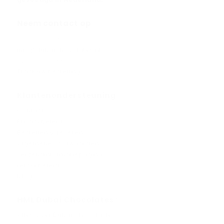
Neem contact op
Spinding 10, 5431SN, NL
info@dubaichocolates.nl
KVK: 86660055
Track uw bestelling
Klantenondersteuning
Contact
Privacybeleid
Bestellen & Leveren
Algemene voorwaarden
verzendinformatiepagina
retourbeleid
blog
HML Dubai Chocolates®
Alles Over Dubai Chocolade