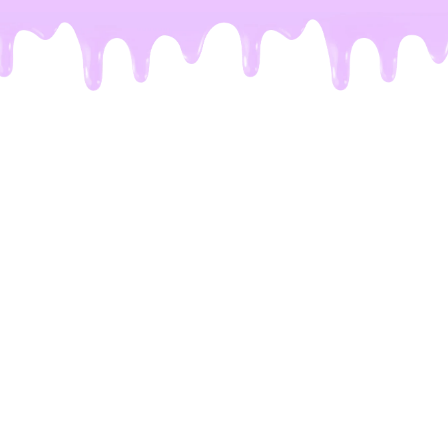
De meeste Dubai repen zijn
een leugen
Het probleem.
Je kent het wel. Je ziet op TikTok
die perfecte reep voorbijkomen: krakende
chocolade en vulling die eruit stroomt. Maar de