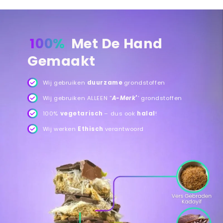
100%
Met De Hand
Gemaakt
Wij gebruiken
duurzame
grondstoffen
Wij gebruiken ALLEEN ''
A-Merk
'
' grondstoffen
100%
vegetarisch
– dus ook
halal
!
Wij werken
Ethisch
verantwoord