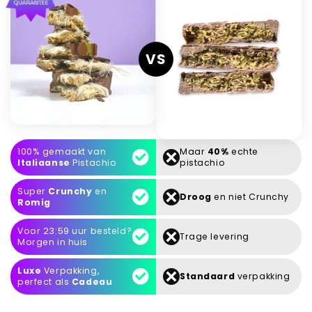
VS
100% gemaakt van
Maar
40%
echte
Italiaanse
Pistachio
pistachio
Super
Crunchy
en
Droog
en niet Crunchy
Romig
Voor 23:59 uur besteld?
Trage levering
Morgen in huis
Luxe
Verpakking,
Standaard
verpakking
perfect als
Cadeau