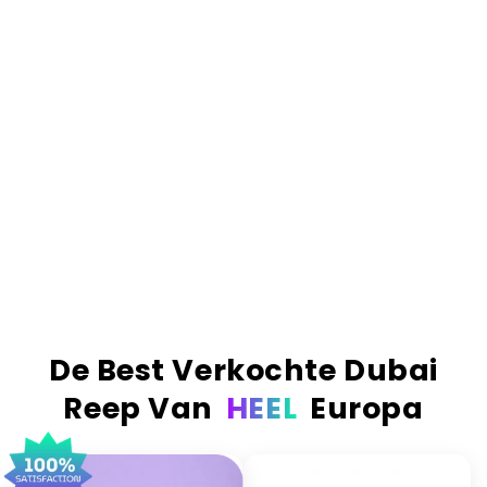
crunch
, en premium Belgische Callabaut
chocolade. Als we zeggen 'gevuld', dan bedoelen
we ook écht gevuld.
Het resultaat.
Simpelweg de nummer 1 Dubai
reep van Europa. De meest verkochte, de best
beoordeelde en de enige reep die de hype waard
is. Echte ingrediënten, echt vakmanschap en een
smaak die absoluut verslavend is.
Voor 23:59 besteld? Volgende werkdag al in huis!
Meer dan 1 Miljoen repen wereldwijd verkocht!
De Best Verkochte Dubai
Reep Van
HEEL
Europa